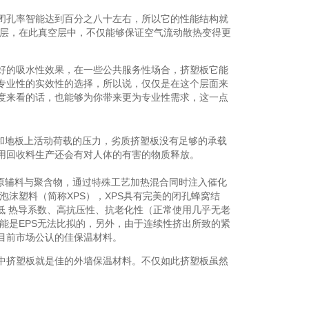
孔率智能达到百分之八十左右，所以它的性能结构就
空层，在此真空层中，不仅能够保证空气流动散热变得更
的吸水性效果，在一些公共服务性场合，挤塑板它能
专业性的实效性的选择，所以说，仅仅是在这个层面来
度来看的话，也能够为你带来更为专业性需求，这一点
和地板上活动荷载的压力，劣质挤塑板没有足够的承载
用回收料生产还会有对人体的有害的物质释放。
原辅料与聚含物，通过特殊工艺加热混合同时注入催化
沫塑料（简称XPS），XPS具有完美的闭孔蜂窝结
低 热导系数、高抗压性、抗老化性（正常使用几乎无老
能是EPS无法比拟的，另外，由于连续性挤出所致的紧
目前市场公认的佳保温材料。
挤塑板就是佳的外墙保温材料。不仅如此挤塑板虽然