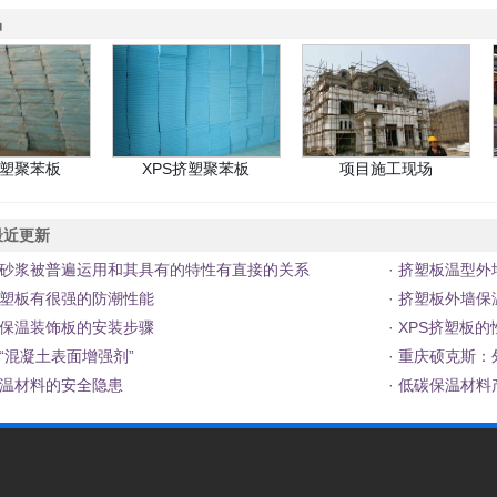
品
塑聚苯板
XPS挤塑聚苯板
项目施工现场
近更新
砂浆被普遍运用和其具有的特性有直接的关系
·
挤塑板温型外
塑板有很强的防潮性能
·
挤塑板外墙保
保温装饰板的安装步骤
·
XPS挤塑板的
“混凝土表面增强剂”
·
重庆硕克斯：
温材料的安全隐患
·
低碳保温材料