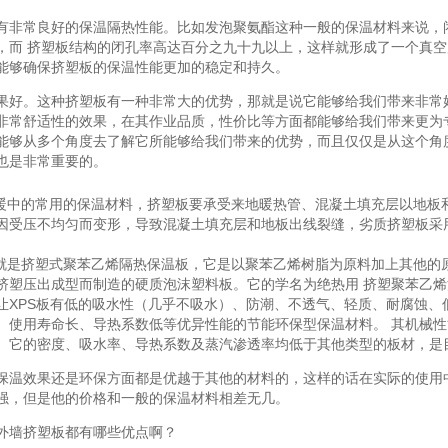
常良好的保温隔热性能。比如发泡聚氨酯这种一般的保温材料来说，闭
，而 挤塑板结构的闭孔率高达百分之九十九以上，这样就形成了一个真
能够确保挤塑板的保温性能更加的稳定和持久。
。这种挤塑板有一种非常大的优势，那就是说它能够给我们带来非常好
非常舒适性的效果，在其作业品质，性价比等方面都能够给我们带来更为
能够从多个角度去了解它所能够给我们带来的优势，而且仅仅是从这个角
也是非常重要的。
中的常用的保温材料，挤塑板要承受来地暖热管、混凝土填充层以地板
因受压不均匀而变形，导致混凝土填充层和地板出线裂缝，劣质挤塑板采
是挤塑式聚苯乙烯隔热保温板，它是以聚苯乙烯树脂为原料加上其他的
挤塑压出成型而制造的硬质泡沫塑料板。它的学名为绝热用 挤塑聚苯乙烯泡
让XPS板有低的吸水性（几乎不吸水）、防潮、不透气、轻质、耐腐蚀、
、使用寿命长、导热系数低等优异性能的节能环保型保温材料。 其机械性
。它的密度、吸水率、导热系数及蒸汽渗透率均低于其他类型的板材，是
效果还是环保方面都是优越于其他的材料的，这样的话在实际的使用中
强，但是他的价格和一般的保温材料相差无几。
墙挤塑板都有哪些优点啊？