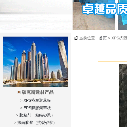
当前位置：
首页
> XPS挤
硕克斯建材产品
>
XPS挤塑聚苯板
>
EPS膨胀聚苯板
>
胶粘剂（粘结砂浆）
>
抹面胶浆（抗裂砂浆）